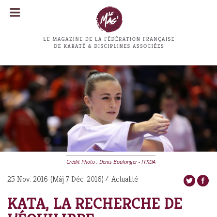
MENU
MENU
Crédit Photo : Denis Boulanger - FFKDA
25 Nov. 2016
(Màj
7 Déc. 2016
)
Actualité
KATA, LA RECHERCHE DE