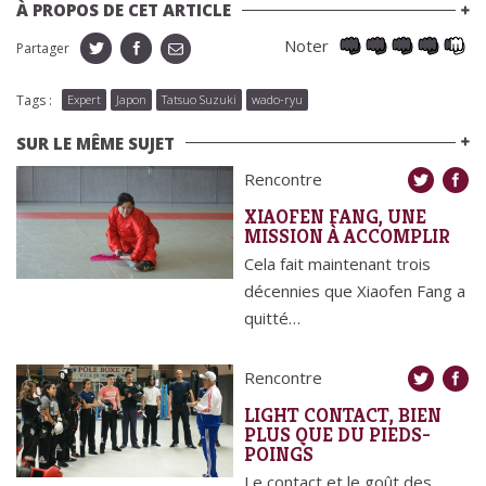
À PROPOS DE CET ARTICLE
Noter
Partager
Tags :
Expert
Japon
Tatsuo Suzuki
wado-ryu
SUR LE MÊME SUJET
Rencontre
XIAOFEN FANG, UNE
MISSION À ACCOMPLIR
Cela fait maintenant trois
décennies que Xiaofen Fang a
quitté…
Rencontre
LIGHT CONTACT, BIEN
PLUS QUE DU PIEDS-
POINGS
Le contact et le goût des