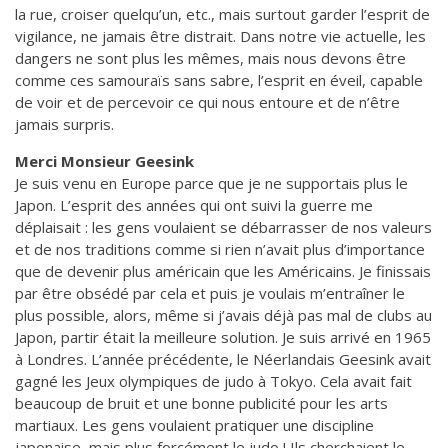
la rue, croiser quelqu’un, etc., mais surtout garder l’esprit de
vigilance, ne jamais être distrait. Dans notre vie actuelle, les
dangers ne sont plus les mêmes, mais nous devons être
comme ces samouraïs sans sabre, l’esprit en éveil, capable
de voir et de percevoir ce qui nous entoure et de n’être
jamais surpris.
Merci Monsieur Geesink
Je suis venu en Europe parce que je ne supportais plus le
Japon. L’esprit des années qui ont suivi la guerre me
déplaisait : les gens voulaient se débarrasser de nos valeurs
et de nos traditions comme si rien n’avait plus d’importance
que de devenir plus américain que les Américains. Je finissais
par être obsédé par cela et puis je voulais m’entraîner le
plus possible, alors, même si j’avais déjà pas mal de clubs au
Japon, partir était la meilleure solution. Je suis arrivé en 1965
à Londres. L’année précédente, le Néerlandais Geesink avait
gagné les Jeux olympiques de judo à Tokyo. Cela avait fait
beaucoup de bruit et une bonne publicité pour les arts
martiaux. Les gens voulaient pratiquer une discipline
japonaise, mais plus forcément le judo ! Ils cherchaient le