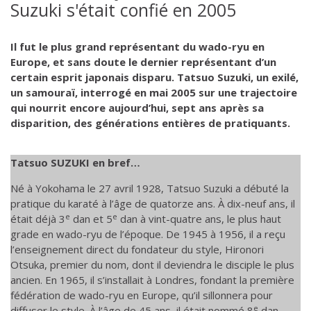
Suzuki s'était confié en 2005
Il fut le plus grand représentant du wado-ryu en
Europe, et sans doute le dernier représentant d’un
certain esprit japonais disparu. Tatsuo Suzuki, un exilé,
un samouraï, interrogé en mai 2005 sur une trajectoire
qui nourrit encore aujourd’hui, sept ans après sa
disparition, des générations entières de pratiquants.
Tatsuo SUZUKI en bref…
Né à Yokohama le 27 avril 1928, Tatsuo Suzuki a débuté la
pratique du karaté à l’âge de quatorze ans. À dix-neuf ans, il
e
e
était déjà 3
dan et 5
dan à vint-quatre ans, le plus haut
grade en wado-ryu de l’époque. De 1945 à 1956, il a reçu
l’enseignement direct du fondateur du style, Hironori
Otsuka, premier du nom, dont il deviendra le disciple le plus
ancien. En 1965, il s’installait à Londres, fondant la première
fédération de wado-ryu en Europe, qu’il sillonnera pour
e
diffuser le style. À l’âge de 45 ans, il était nommé 8
dan