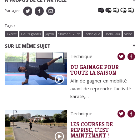
Partager
Tags :
Expert
Hauts gradés
Japon
Shimabukuro
Technique
Uechi-Ryu
video
SUR LE MÊME SUJET
Technique
DU GAINAGE POUR
TOUTE LA SAISON
Afin de gagner en mobilité
avant de reprendre l'activité
karaté,…
Technique
LES COURSES DE
REPRISE, C’EST
MAINTENANT !