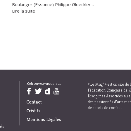
Boulanger (Essonne) Philippe Gloeckler…
Lire la suite
Retrouvez-nous sur
« Le Mag’ » est un site de 
Trouvez nous sur :
Fédération Française de K
Disciplines Associées au s
Contact
des passionnés d’arts mar
de sports de combat.
Crédits
Mentions Légales
iés