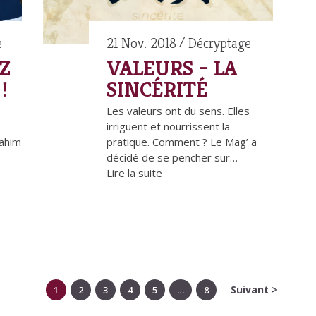
e
21 Nov. 2018
Décryptage
Z
VALEURS – LA
!
SINCÉRITÉ
Les valeurs ont du sens. Elles
irriguent et nourrissent la
rahim
pratique. Comment ? Le Mag’ a
…
décidé de se pencher sur…
Lire la suite
Suivant >
1
2
3
4
5
…
8