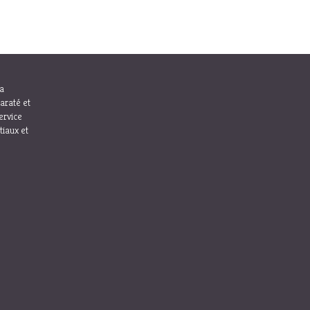
la
araté et
ervice
tiaux et