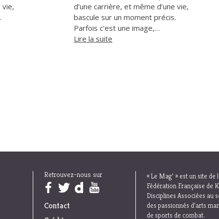
 vie,
d’une carrière, et même d’une vie,
.
bascule sur un moment précis.
Parfois c’est une image,…
Lire la suite
Retrouvez-nous sur
« Le Mag’ » est un site de 
Trouvez nous sur :
Fédération Française de K
Disciplines Associées au s
Contact
des passionnés d’arts mar
de sports de combat.