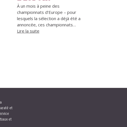
À un mois à peine des
championnats d’Europe – pour
lesquels la sélection a déjà été a
annoncée, ces championnats…
Lire la suite
la
araté et
ervice
tiaux et