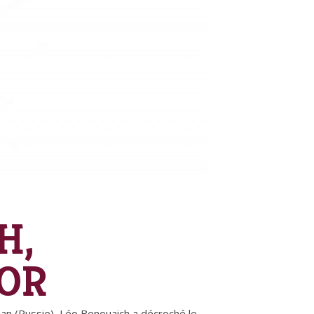
H,
OR
an (Russie), Léo Benouaich a décroché le