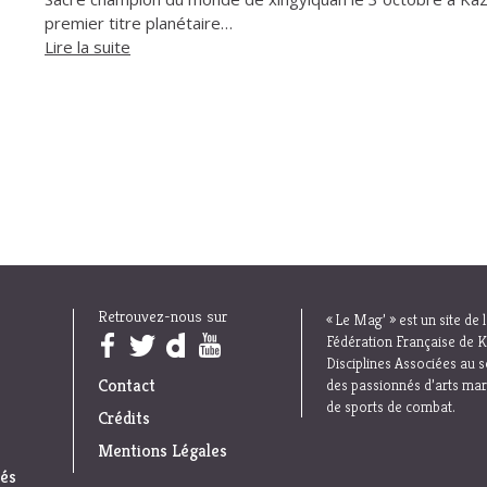
premier titre planétaire…
Lire la suite
Retrouvez-nous sur
« Le Mag’ » est un site de 
Trouvez nous sur :
Fédération Française de K
Disciplines Associées au s
Contact
des passionnés d’arts mar
de sports de combat.
Crédits
Mentions Légales
iés