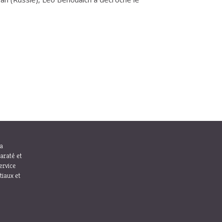
la
araté et
ervice
tiaux et