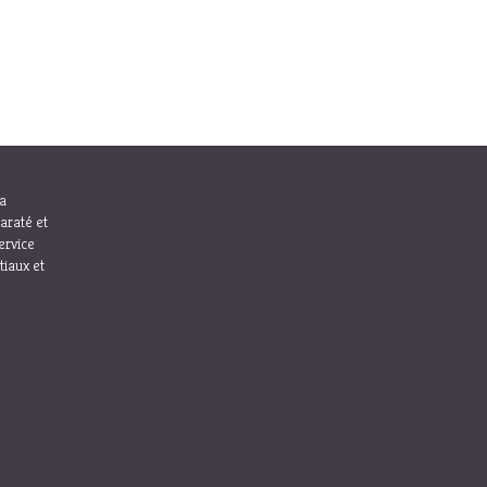
la
araté et
ervice
tiaux et