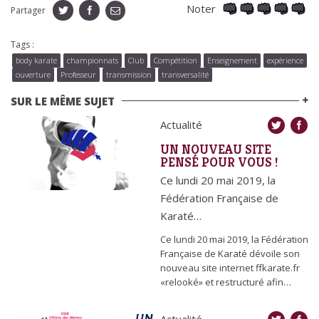
Noter
Partager
Tags :
body karate
championnats
Club
Compétition
Enseignement
expérience
ouverture
Professeur
transmission
transversalité
SUR LE MÊME SUJET
Actualité
UN NOUVEAU SITE
PENSÉ POUR VOUS !
Ce lundi 20 mai 2019, la
Fédération Française de
Karaté…
Ce lundi 20 mai 2019, la Fédération
Française de Karaté dévoile son
nouveau site internet ffkarate.fr
«relooké» et restructuré afin…
Actualité