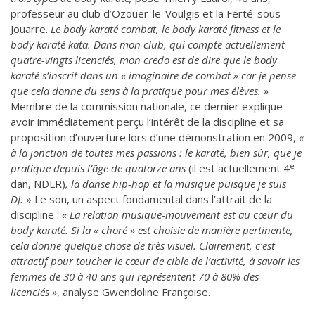
professeur au club d’Ozouer-le-Voulgis et la Ferté-sous-
Jouarre.
Le body karaté combat, le body karaté fitness et le
body karaté kata. Dans mon club, qui compte actuellement
quatre-vingts licenciés, mon credo est de dire que le body
karaté s’inscrit dans un « imaginaire de combat » car je pense
que cela donne du sens à la pratique pour mes élèves. »
Membre de la commission nationale, ce dernier explique
avoir immédiatement perçu l’intérêt de la discipline et sa
proposition d’ouverture lors d’une démonstration en 2009,
«
à la jonction de toutes mes passions : le karaté, bien sûr, que je
e
pratique depuis l’âge de quatorze ans
(il est actuellement 4
dan, NDLR)
, la danse hip-hop et la musique puisque je suis
DJ.
» Le son, un aspect fondamental dans l’attrait de la
discipline :
« La relation musique-mouvement est au cœur du
body karaté. Si la « choré » est choisie de manière pertinente,
cela donne quelque chose de très visuel. Clairement, c’est
attractif pour toucher le cœur de cible de l’activité, à savoir les
femmes de 30 à 40 ans qui représentent 70 à 80% des
licenciés »
, analyse Gwendoline Françoise.