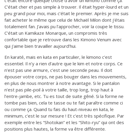
c’était encore quelque chose d’avoir un kimono comme ça.
C’était cher et pas simple à trouver. Il était hyper-lourd et un
peu grand pour moi, mais c’était le premier. Après je me suis
fait acheter le même que celui de Michaël Milon dont j’étais
totalement fan. J’avais pu l’approcher, voir la coupe le tissu.
C’était un Kamikaze Monarque, un compromis très
confortable que je retrouve dans les Kimono Venum avec
qui j’aime bien travailler aujourd’hui.
En karaté, mais en kata en particulier, le kimono c’est
essentiel. Il n’y a rien d’autre que le kim et notre corps. Ce
n’est pas une armure, c’est une seconde peau. Il doit
épouser votre corps, ne pas bouger dans les mouvements,
en plus de nous montrer à notre avantage. Si le pantalon
n’est pas pile-poil à votre taille, trop long, trop haut à
l’entre-jambe, etc. Tu es tout de suite gêné. Si la forme ne
tombe pas bien, cela te tasse ou te fait paraître comme ci
ou comme ça. Quand tu fais du haut-niveau en kata, le
minimum, c’est le sur mesure ! Et c’est très spécifique. Par
exemple entre les “Shotokan” et les “Shito-ryu” qui ont des
positions plus hautes, la forme va être différente.