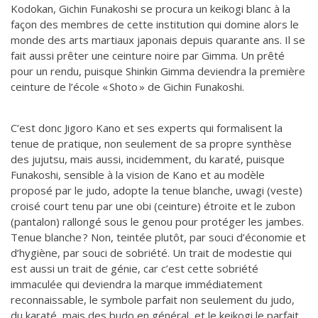
Kodokan, Gichin Funakoshi se procura un keikogi blanc à la
façon des membres de cette institution qui domine alors le
monde des arts martiaux japonais depuis quarante ans. Il se
fait aussi prêter une ceinture noire par Gimma. Un prêté
pour un rendu, puisque Shinkin Gimma deviendra la première
ceinture de l’école « Shoto » de Gichin Funakoshi.
C’est donc Jigoro Kano et ses experts qui formalisent la
tenue de pratique, non seulement de sa propre synthèse
des jujutsu, mais aussi, incidemment, du karaté, puisque
Funakoshi, sensible à la vision de Kano et au modèle
proposé par le judo, adopte la tenue blanche, uwagi (veste)
croisé court tenu par une obi (ceinture) étroite et le zubon
(pantalon) rallongé sous le genou pour protéger les jambes.
Tenue blanche ? Non, teintée plutôt, par souci d’économie et
d’hygiène, par souci de sobriété. Un trait de modestie qui
est aussi un trait de génie, car c’est cette sobriété
immaculée qui deviendra la marque immédiatement
reconnaissable, le symbole parfait non seulement du judo,
du karaté, mais des budo en général, et le keikogi le parfait