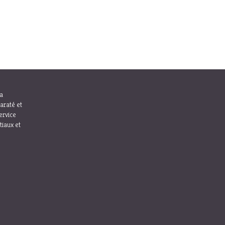
la
araté et
ervice
tiaux et