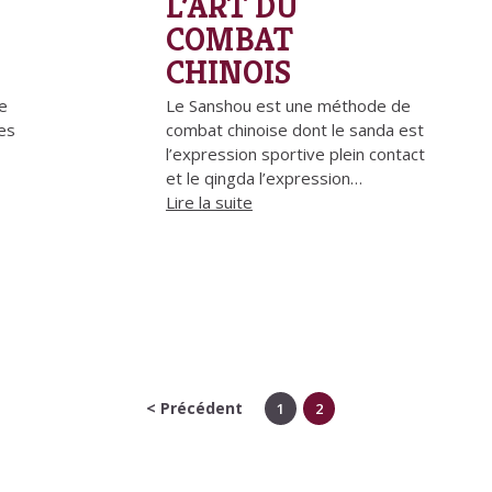
L’ART DU
COMBAT
CHINOIS
te
Le Sanshou est une méthode de
ces
combat chinoise dont le sanda est
l’expression sportive plein contact
et le qingda l’expression…
Lire la suite
< Précédent
1
2