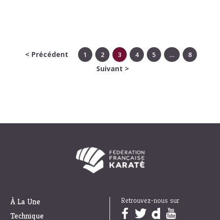
< Précédent
1
2
3
4
5
…
8
Suivant >
Retrouvez-nous sur
À La Une
Trouvez nous sur :
Technique