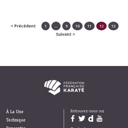
< Précédent
1
…
9
10
11
12
13
Suivant >
Retrouvez-nous sur
À La Une
Trouvez nous sur :
Technique