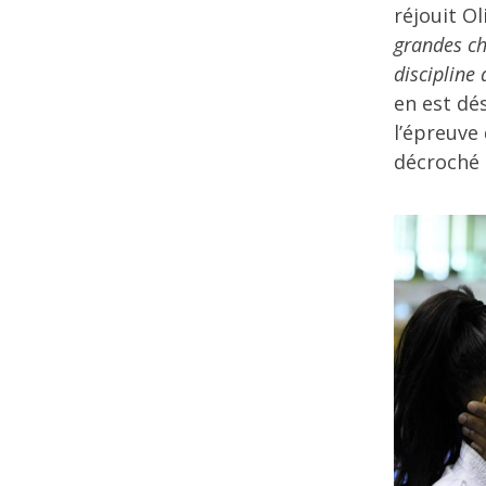
réjouit Ol
grandes ch
discipline
en est dé
l’épreuve
décroché 