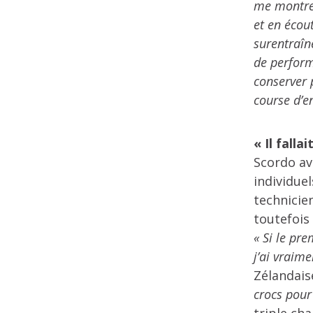
me montre 
et en écou
surentraîn
de performe
conserver 
course d’e
« Il falla
Scordo av
individuel
technicien
toutefois
« Si le pre
j’ai vraime
Zélandais
crocs pour 
triple ch