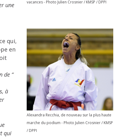
vacances - Photo Julien Crosnier / KMSP / DPPI
er une
ce qui,
ope en
oit
n de “
s, à
er
Alexandra Recchia, de nouveau sur la plus haute
marche du podium - Photo Julien Crosnier / KMSP
ue
/ DPPI
t qui