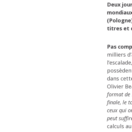
Deux jour
mondiaux…
(Pologne)
titres et
Pas comp
milliers 
l’escalad
possèdent
dans cet
Olivier B
format de 
finale, le 
ceux qui on
peut suffi
calculs au