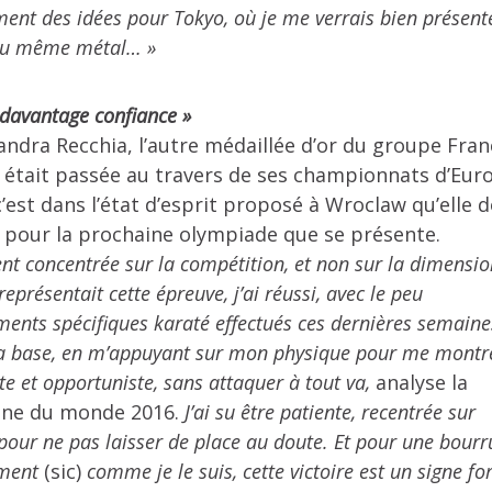
ment des idées pour Tokyo, où je me verrais bien présent
du même métal… »
 davantage confiance »
andra Recchia, l’autre médaillée d’or du groupe Fran
i, était passée au travers de ses championnats d’Eur
’est dans l’état d’esprit proposé à Wroclaw qu’elle d
 pour la prochaine olympiade que se présente.
nt concentrée sur la compétition, et non sur la dimensio
représentait cette épreuve, j’ai réussi, avec le peu
ments spécifiques karaté effectués ces dernières semaine
la base, en m’appuyant sur mon physique pour me montr
e et opportuniste, sans attaquer à tout va,
analyse la
ne du monde 2016.
J’ai su être patiente, recentrée sur
l pour ne pas laisser de place au doute. Et pour une bourr
ement
(sic)
comme je le suis, cette victoire est un signe for