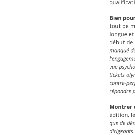
qualificat
Bien pou
tout de m
longue et
début de 
manqué de 
l’engagem
vue psycho
tickets ol
contre-per
répondre p
Montrer 
édition, 
que de dém
dirigeants