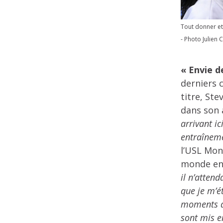
Tout donner et
- Photo Julien 
« Envie d
derniers 
titre, St
dans son
arrivant i
entraîneme
l’USL Mon
monde en 
il n’attend
que je m’ét
moments de
sont mis e