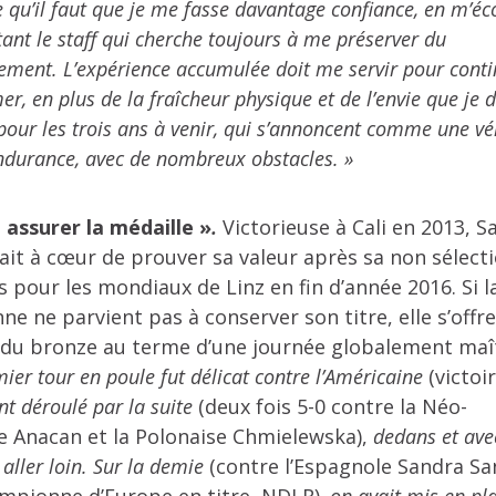
qu’il faut que je me fasse davantage confiance, en m’éc
tant le staff qui cherche toujours à me préserver du
ement. L’expérience accumulée doit me servir pour cont
r, en plus de la fraîcheur physique et de l’envie que je d
pour les trois ans à venir, qui s’annoncent comme une vé
ndurance, avec de nombreux obstacles. »
it assurer la médaille »
.
Victorieuse à Cali en 2013, S
ait à cœur de prouver sa valeur après sa non sélect
s pour les mondiaux de Linz en fin d’année 2016. Si l
ne ne parvient pas à conserver son titre, elle s’offre
 du bronze au terme d’une journée globalement maît
mier tour en poule fut délicat contre l’Américaine
(victoi
nt déroulé par la suite
(deux fois 5-0 contre la Néo-
e Anacan et la Polonaise Chmielewska),
dedans et ave
aller loin. Sur la demie
(contre l’Espagnole Sandra Sa
ampionne d’Europe en titre, NDLR)
, on avait mis en pl