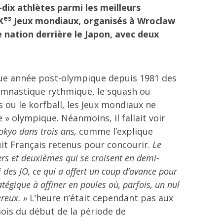
dix athlètes parmi les meilleurs
es
X
Jeux mondiaux, organisés à Wroclaw
 nation derrière le Japon, avec deux
e année post-olympique depuis 1981 des
gymnastique rythmique, le squash ou
 ou le korfball, les Jeux mondiaux ne
 olympique. Néanmoins, il fallait voir
okyo dans trois ans,
comme l’explique
uit Français retenus pour concourir.
Le
rs et deuxièmes qui se croisent en demi-
i des JO, ce qui a offert un coup d’avance pour
atégique à affiner en poules où, parfois, un nul
ereux. »
L’heure n’était cependant pas aux
 mois du début de la période de