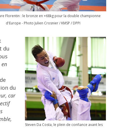
re Florentin : le bronze en +68kg pour la double championne
d'Europe - Photo Julien Crosnier / KMSP / DPPI
x
t du
ous
e en
 de
ion du
ur, car
ectif
ns
mble,
Steven Da Costa, le plein de confiance avant les