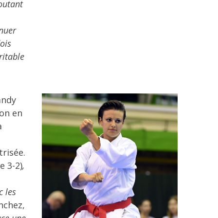
outant
inuer
ois
ritable
andy
ion en
a
risée.
re 3-2)
,
c les
nchez,
ace une