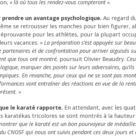
ion,
« là où tous les rendez-vous compteront »
.
r prendre un avantage psychologique.
Au regard du
ême se retrousser les manches pour bien figurer, al
 éprouvante pour les athlètes, pour la plupart occu
leurs vacances.
« La préparation s’est appuyée sur beauc
partenaires et de confrontation pour arriver aiguisés sur
ent que tous ont montré,
poursuit Olivier Beaudry.
Ceu
logique, marquer des points sur leurs adversaires, qu’il
ympiques. En revanche, pour ceux qui ne se sont pas montr
formances vont entraîner des réactions en vue de la rentr
résent. »
que le karaté rapporte.
En attendant, avec les qua
les karatékas tricolores se sont montrés à la hauteu
ontrer que le karaté est un bon pourvoyeur de médailles
 du CNOSF qui nous ont suivis pendant ces deux jours et