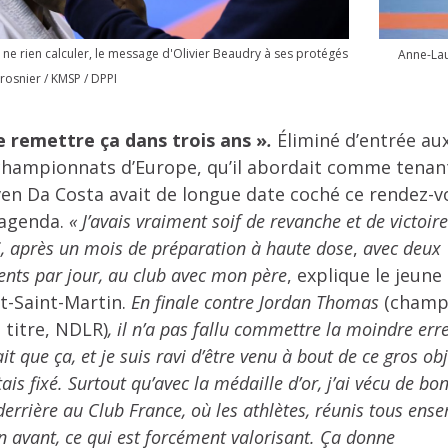
 ne rien calculer, le message d'Olivier Beaudry à ses protégés
Anne-Lau
Crosnier / KMSP / DPPI
e remettre ça dans trois ans »
.
Éliminé d’entrée au
championnats d’Europe, qu’il abordait comme tenan
even Da Costa avait de longue date coché ce rendez-v
 agenda.
« J’avais vraiment soif de revanche et de victoir
ci, après un mois de préparation à haute dose
,
avec deux
nts par jour, au club avec mon père
, explique le jeune
t-Saint-Martin.
En finale contre Jordan Thomas
(champ
titre, NDLR)
, il n’a pas fallu commettre la moindre erre
ait que ça, et je suis ravi d’être venu à bout de ce gros obj
ais fixé. Surtout qu’avec la médaille d’or, j’ai vécu de bo
rrière au Club France, où les athlètes, réunis tous ense
n avant, ce qui est forcément valorisant. Ça donne