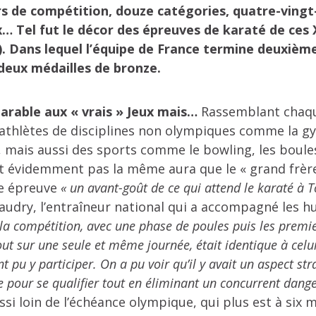
s de compétition, douze catégories, quatre-vingt-
 Tel fut le décor des épreuves de karaté de ces 
. Dans lequel l’équipe de France termine deuxième
 deux médailles de bronze.
arable aux « vrais » Jeux mais…
Rassemblant chaqu
d’athlètes de disciplines non olympiques comme la 
e, mais aussi des sports comme le bowling, les boules
 évidemment pas la même aura que le « grand frère »
te épreuve
« un avant-goût de ce qui attend le karaté à T
eaudry, l’entraîneur national qui a accompagné les h
la compétition, avec une phase de poules puis les premie
tout sur une seule et même journée, était identique à celu
t pu y participer. On a pu voir qu’il y avait un aspect str
re pour se qualifier tout en éliminant un concurrent dang
ssi loin de l’échéance olympique, qui plus est à six