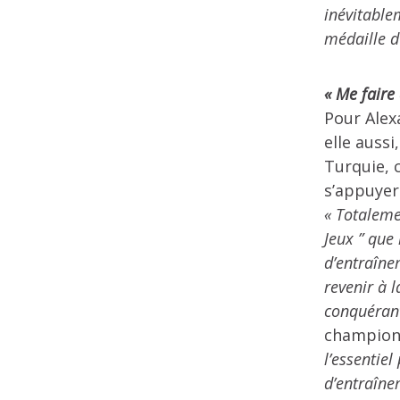
inévitable
médaille 
« Me faire
Pour Alex
elle auss
Turquie, c
s’appuyer
« Totaleme
Jeux ” que 
d’entraîne
revenir à 
conquérant
champion
l’essentie
d’entraîn