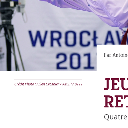
Par
Antoin
JE
Crédit Photo : Julien Crosnier / KMSP / DPPI
RE
Quatre 