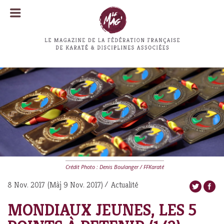
MENU
MENU
Crédit Photo : Denis Boulanger / FFKaraté
8 Nov. 2017
(Màj
9 Nov. 2017
)
Actualité
MONDIAUX JEUNES, LES 5