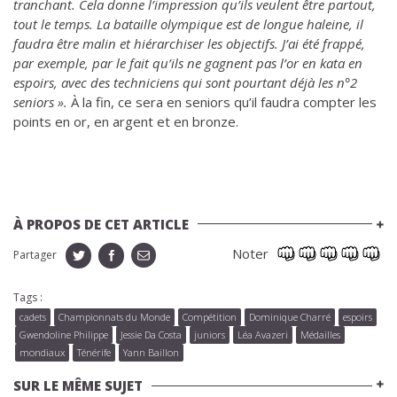
tranchant. Cela donne l’impression qu’ils veulent être partout,
tout le temps. La bataille olympique est de longue haleine, il
faudra être malin et hiérarchiser les objectifs. J’ai été frappé,
par exemple, par le fait qu’ils ne gagnent pas l’or en kata en
espoirs, avec des techniciens qui sont pourtant déjà les n°2
seniors ».
À la fin, ce sera en seniors qu’il faudra compter les
points en or, en argent et en bronze.
À PROPOS DE CET ARTICLE
Noter
Partager
Tags :
cadets
Championnats du Monde
Compétition
Dominique Charré
espoirs
Gwendoline Philippe
Jessie Da Costa
juniors
Léa Avazeri
Médailles
mondiaux
Ténérife
Yann Baillon
SUR LE MÊME SUJET