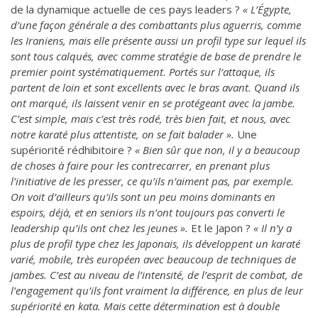
de la dynamique actuelle de ces pays leaders ?
« L’Égypte,
d’une façon générale a des combattants plus aguerris, comme
les Iraniens, mais elle présente aussi un profil type sur lequel ils
sont tous calqués, avec comme stratégie de base de prendre le
premier point systématiquement. Portés sur l’attaque, ils
partent de loin et sont excellents avec le bras avant. Quand ils
ont marqué, ils laissent venir en se protégeant avec la jambe.
C’est simple, mais c’est très rodé, très bien fait, et nous, avec
notre karaté plus attentiste, on se fait balader ».
Une
supériorité rédhibitoire ?
« Bien sûr que non, il y a beaucoup
de choses à faire pour les contrecarrer, en prenant plus
l’initiative de les presser, ce qu’ils n’aiment pas, par exemple.
On voit d’ailleurs qu’ils sont un peu moins dominants en
espoirs, déjà, et en seniors ils n’ont toujours pas converti le
leadership qu’ils ont chez les jeunes ».
Et le Japon ?
« Il n’y a
plus de profil type chez les Japonais, ils développent un karaté
varié, mobile, très européen avec beaucoup de techniques de
jambes. C’est au niveau de l’intensité, de l’esprit de combat, de
l’engagement qu’ils font vraiment la différence, en plus de leur
supériorité en kata. Mais cette détermination est à double