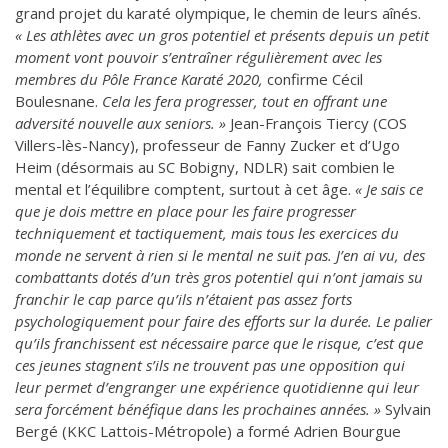
grand projet du karaté olympique, le chemin de leurs aînés.
« Les athlètes avec un gros potentiel et présents depuis un petit
moment vont pouvoir s’entraîner régulièrement avec les
membres du Pôle France Karaté 2020,
confirme Cécil
Boulesnane.
Cela les fera progresser, tout en offrant une
adversité nouvelle aux seniors. »
Jean-François Tiercy (COS
Villers-lès-Nancy), professeur de Fanny Zucker et d’Ugo
Heim (désormais au SC Bobigny, NDLR) sait combien le
mental et l’équilibre comptent, surtout à cet âge.
« Je sais ce
que je dois mettre en place pour les faire progresser
techniquement et tactiquement, mais tous les exercices du
monde ne servent à rien si le mental ne suit pas. J’en ai vu, des
combattants dotés d’un très gros potentiel qui n’ont jamais su
franchir le cap parce qu’ils n’étaient pas assez forts
psychologiquement pour faire des efforts sur la durée. Le palier
qu’ils franchissent est nécessaire parce que le risque, c’est que
ces jeunes stagnent s’ils ne trouvent pas une opposition qui
leur permet d’engranger une expérience quotidienne qui leur
sera forcément bénéfique dans les prochaines années. »
Sylvain
Bergé (KKC Lattois-Métropole) a formé Adrien Bourgue