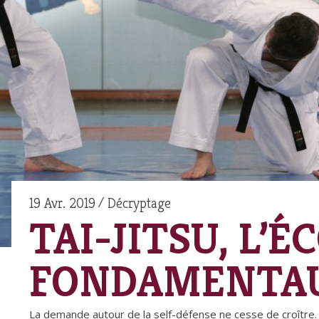
19 Avr. 2019
Décryptage
TAI-JITSU, L’É
FONDAMENTA
La demande autour de la self-défense ne cesse de croître. 