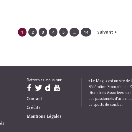
Suivant >
1
2
3
4
5
…
14
Retrouvez-nous sur
« Le Mag’ » est un site de 
Trouvez nous sur :
Fédération Française de K
Disciplines Associées au s
Contact
des passionnés d’arts mar
de sports de combat.
Crédits
Mentions Légales
iés