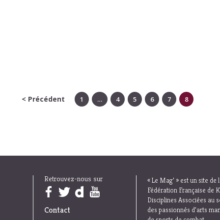
< Précédent
1
…
4
5
6
7
8
Retrouvez-nous sur
« Le Mag’ » est un site de 
Trouvez nous sur :
Fédération Française de K
Disciplines Associées au s
Contact
des passionnés d’arts mar
de sports de combat.