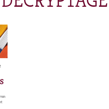
DÉCRYPTAGE
e
S
emin
nt