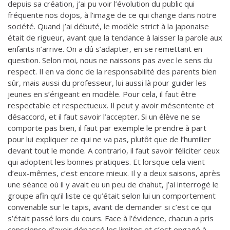
depuis sa création, j’ai pu voir l’évolution du public qui
fréquente nos dojos, à l’image de ce qui change dans notre
société. Quand j’ai débuté, le modèle strict à la japonaise
était de rigueur, avant que la tendance à laisser la parole aux
enfants n’arrive. On a dû s’adapter, en se remettant en
question. Selon moi, nous ne naissons pas avec le sens du
respect. Il en va donc de la responsabilité des parents bien
sûr, mais aussi du professeur, lui aussi là pour guider les
jeunes en s’érigeant en modèle. Pour cela, il faut être
respectable et respectueux. Il peut y avoir mésentente et
désaccord, et il faut savoir l’accepter. Si un élève ne se
comporte pas bien, il faut par exemple le prendre à part
pour lui expliquer ce qui ne va pas, plutôt que de l’humilier
devant tout le monde. A contrario, il faut savoir féliciter ceux
qui adoptent les bonnes pratiques. Et lorsque cela vient
d’eux-mêmes, c’est encore mieux. Il y a deux saisons, après
une séance où il y avait eu un peu de chahut, j’ai interrogé le
groupe afin qu’il liste ce qu’était selon lui un comportement
convenable sur le tapis, avant de demander si c’est ce qui
s’était passé lors du cours. Face à l’évidence, chacun a pris
conscience d’avoir dépassé les limites et s’est engagé à