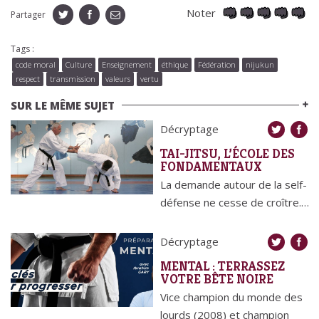
Noter
Partager
Tags :
code moral
Culture
Enseignement
éthique
Fédération
nijukun
respect
transmission
valeurs
vertu
SUR LE MÊME SUJET
Décryptage
TAI-JITSU, L’ÉCOLE DES
FONDAMENTAUX
La demande autour de la self-
défense ne cesse de croître.…
Décryptage
MENTAL : TERRASSEZ
VOTRE BÊTE NOIRE
Vice champion du monde des
lourds (2008) et champion