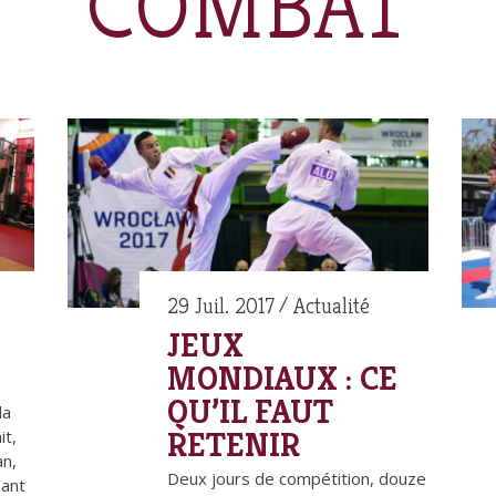
COMBAT
29 Juil. 2017
Actualité
JEUX
MONDIAUX : CE
QU’IL FAUT
la
RETENIR
it,
an,
Deux jours de compétition, douze
mant