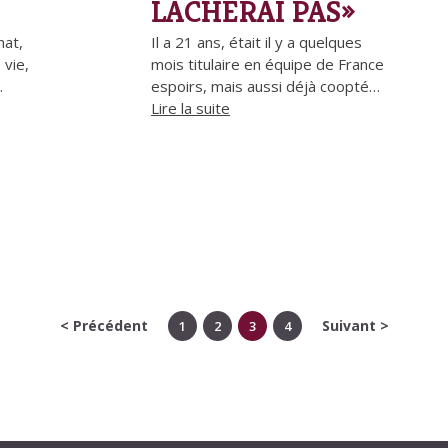
LÂCHERAI PAS»
nat,
Il a 21 ans, était il y a quelques
 vie,
mois titulaire en équipe de France
.
espoirs, mais aussi déjà coopté…
Lire la suite
< Précédent
Suivant >
1
2
3
4