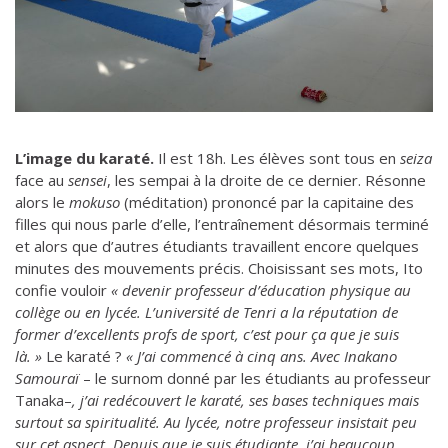
L’image du karaté.
Il est 18h. Les élèves sont tous en
seiza
face au
sensei
, les sempai à la droite de ce dernier. Résonne
alors le
mokuso
(méditation) prononcé par la capitaine des
filles qui nous parle d’elle, l’entraînement désormais terminé
et alors que d’autres étudiants travaillent encore quelques
minutes des mouvements précis. Choisissant ses mots, Ito
confie vouloir
« devenir professeur d’éducation physique au
collège ou en lycée. L’université de Tenri a la réputation de
former d’excellents profs de sport, c’est pour ça que je suis
là. »
Le karaté ?
« J’ai commencé à cinq ans. Avec Inakano
Samouraï
– le surnom donné par les étudiants au professeur
Tanaka–
, j’ai redécouvert le karaté, ses bases techniques mais
surtout sa spiritualité. Au lycée, notre professeur insistait peu
sur cet aspect. Depuis que je suis étudiante, j’ai beaucoup