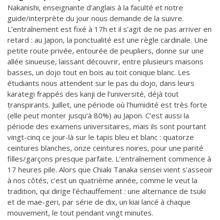
Nakanishi, enseignante d’anglais à la faculté et notre
guide/interprète du jour nous demande de la suivre.
L’entraînement est fixé à 17h et il s’agit de ne pas arriver en
retard : au Japon, la ponctualité est une règle cardinale. Une
petite route privée, entourée de peupliers, donne sur une
allée sinueuse, laissant découvrir, entre plusieurs maisons
basses, un dojo tout en bois au toit conique blanc. Les
étudiants nous attendent sur le pas du dojo, dans leurs
karategi frappés des kanji de l’université, déjà tout
transpirants. Juillet, une période où l’humidité est très forte
(elle peut monter jusqu’à 80%) au Japon. C’est aussi la
période des examens universitaires, mais ils sont pourtant
vingt-cinq ce jour-là sur le tapis bleu et blanc : quatorze
ceintures blanches, onze ceintures noires, pour une parité
filles/garçons presque parfaite. L’entraînement commence à
17 heures pile. Alors que Chiaki Tanaka sensei vient s’asseoir
à nos côtés, c’est un quatrième année, comme le veut la
tradition, qui dirige l’échauffement : une alternance de tsuki
et de mae-geri, par série de dix, un kiai lancé à chaque
mouvement, le tout pendant vingt minutes.