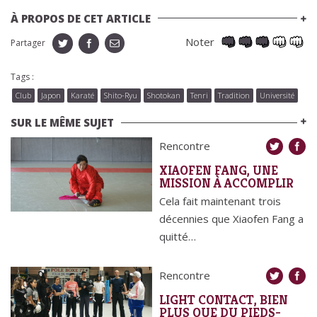
À PROPOS DE CET ARTICLE
Noter
Partager
Tags :
Club
Japon
Karaté
Shito-Ryu
Shotokan
Tenri
Tradition
Université
SUR LE MÊME SUJET
Rencontre
XIAOFEN FANG, UNE
MISSION À ACCOMPLIR
Cela fait maintenant trois
décennies que Xiaofen Fang a
quitté…
Rencontre
LIGHT CONTACT, BIEN
PLUS QUE DU PIEDS-