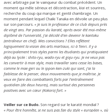
avec arbitrage par le vainqueur du combat précédent. Un
moment qui mêle sérieux et décontraction,
kiai
et sourires,
recherche du coup qui marque et gentil chambrage. Un
moment pendant lequel Chaiki Tanaka en dévoile un peu plus
sur son parcours.
« Je suis le professeur de ce club depuis près
de vingt ans. Par passion du karaté, après avoir été moi-même
diplômé de l’université, j’ai décidé d’en devenir le kantoku
(entraîneur en chef). Mes convictions ? Elles reflètent
logiquement la vision des arts martiaux, ici à Tenri. Il y a
principalement trois styles parmi les étudiants qui pratiquaient
déjà au lycée : shito-ryu, wado-ryu et goju-ryu. Je ne veux pas
les convertir à mon style, mais travailler sans cesse les bases,
comme le mae-geri ou le ippon-ken-zuki qui sont, j’ai la
faiblesse de le penser, deux mouvements que je maîtrise. Je
veux en faire des combattants forts par l’entraînement
quotidien (de deux heures), mais surtout des personnes
positives avec un cœur (Kokoro) fort. »
Veiller sur ce Budo.
Son regard sur le karaté mondial ?
« Pour être honnête, je ne suis pas fan du style « européen », où